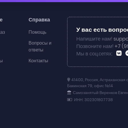
е
Справка
У вас есть вопр
каз
Помощь
Напишите нам!
suppo
Вопросы и
Позвоните нам!
+7 (9
ответы
Мы в соц.сетях:
ты
Контакты
41400
,
Россия
,
Астраханская 
Бакинская 79
,
офис №14
Самозанятый Веренков Евге
ИНН: 302301807738