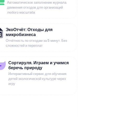
Автоматическое заполнение журнала
движения отходов для организаций
любого масштаба
ЭкоОтчёт: Отходы для
микробизнеса
Отчётность по отходам за 5 минут. Без
сложностей и переплат
Сортируля. Играем и учимся
беречь природу
Интерактивный сервис для обучения
детей экологической культуре через
игру