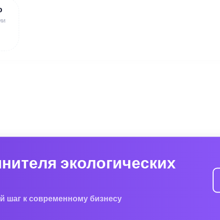
ю
ии
лнителя экологических
й шаг к современному бизнесу