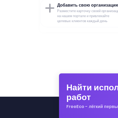
Добавить свою организаци
Разместите карточку своей организац
на нашем портале и привлекайте
целевых клиентов каждый день
Найти испо
работ
FreeEco - лёгкий первы