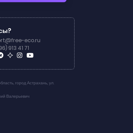
осы?
rt@free-eco.ru
96) 913 41 71
область
,
город Астрахань
,
ул.
ний Валерьевич