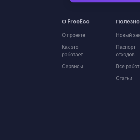
О FreeEco
Полезно
О проекте
Новый за
Как это
Паспорт
работает
отходов
Сервисы
Все рабо
Статьи