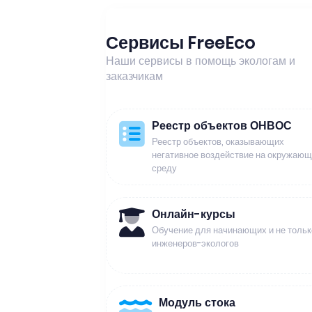
Сервисы FreeEco
Наши сервисы в помощь экологам и
заказчикам
Реестр объектов ОНВОС
Реестр объектов, оказывающих
негативное воздействие на окружаю
среду
Онлайн-курсы
Обучение для начинающих и не тольк
инженеров-экологов
Модуль стока