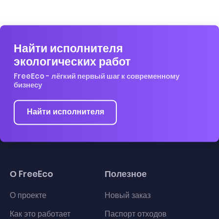
Найти исполнителя
экологических работ
FreeEco - лёгкий первый шаг к современному
бизнесу
Найти исполнителя
О FreeEco
Полезное
О проекте
Новый заказ
Как это работает
Паспорт отходов