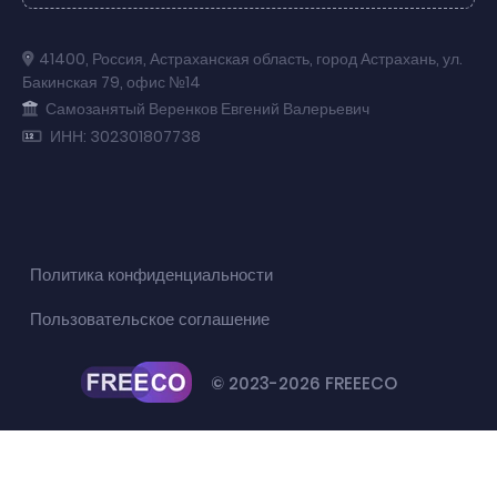
41400
,
Россия
,
Астраханская область
,
город Астрахань
,
ул.
Бакинская 79
,
офис №14
Самозанятый Веренков Евгений Валерьевич
ИНН: 302301807738
Политика конфиденциальности
Пользовательское соглашение
© 2023-2026 FREEECO