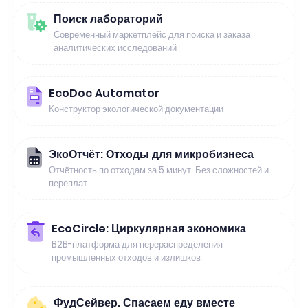
Поиск лабораторий
Современный маркетплейс для поиска и заказа
аналитических исследований
EcoDoc Automator
Конструктор экологической документации
ЭкоОтчёт: Отходы для микробизнеса
Отчётность по отходам за 5 минут. Без сложностей и
переплат
EcoCircle: Циркулярная экономика
B2B-платформа для перераспределения
промышленных отходов и излишков
ФудСейвер. Спасаем еду вместе