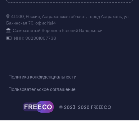
41400
,
Россия
,
Астраханская область
,
город Астрахань
,
ул.
Бакинская 79
,
офис №14
Самозанятый Веренков Евгений Валерьевич
ИНН: 302301807738
Политика конфиденциальности
Пользовательское соглашение
© 2023-2026 FREEECO