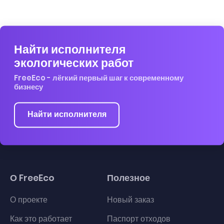
Найти исполнителя
экологических работ
FreeEco - лёгкий первый шаг к современному
бизнесу
Найти исполнителя
О FreeEco
Полезное
О проекте
Новый заказ
Как это работает
Паспорт отходов