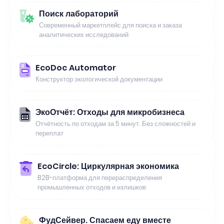
Поиск лабораторий
Современный маркетплейс для поиска и заказа
аналитических исследований
EcoDoc Automator
Конструктор экологической документации
ЭкоОтчёт: Отходы для микробизнеса
Отчётность по отходам за 5 минут. Без сложностей и
переплат
EcoCircle: Циркулярная экономика
B2B-платформа для перераспределения
промышленных отходов и излишков
ФудСейвер. Спасаем еду вместе