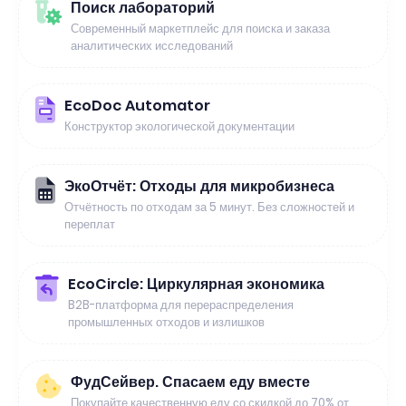
Поиск лабораторий
Современный маркетплейс для поиска и заказа
аналитических исследований
EcoDoc Automator
Конструктор экологической документации
ЭкоОтчёт: Отходы для микробизнеса
Отчётность по отходам за 5 минут. Без сложностей и
переплат
EcoCircle: Циркулярная экономика
B2B-платформа для перераспределения
промышленных отходов и излишков
ФудСейвер. Спасаем еду вместе
Покупайте качественную еду со скидкой до 70% от