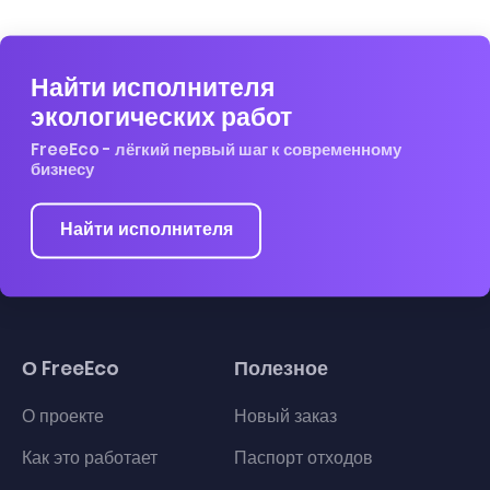
Найти исполнителя
экологических работ
FreeEco - лёгкий первый шаг к современному
бизнесу
Найти исполнителя
О FreeEco
Полезное
О проекте
Новый заказ
Как это работает
Паспорт отходов