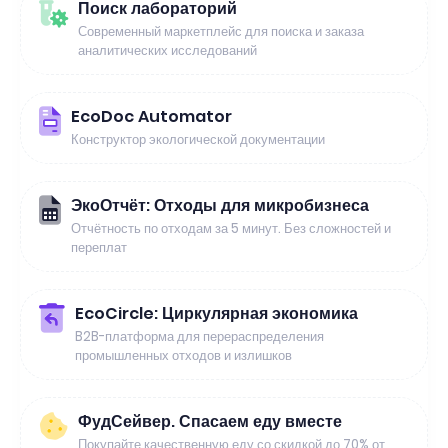
Поиск лабораторий
Современный маркетплейс для поиска и заказа
аналитических исследований
EcoDoc Automator
Конструктор экологической документации
ЭкоОтчёт: Отходы для микробизнеса
Отчётность по отходам за 5 минут. Без сложностей и
переплат
EcoCircle: Циркулярная экономика
B2B-платформа для перераспределения
промышленных отходов и излишков
ФудСейвер. Спасаем еду вместе
Покупайте качественную еду со скидкой до 70% от