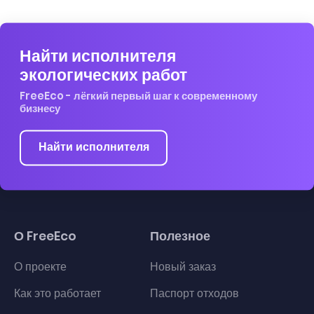
Найти исполнителя
экологических работ
FreeEco - лёгкий первый шаг к современному
бизнесу
Найти исполнителя
О FreeEco
Полезное
О проекте
Новый заказ
Как это работает
Паспорт отходов