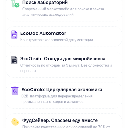
Поиск лабораторий
Современный маркетплейс для поиска и заказа
аналитических исследований
EcoDoc Automator
Конструктор экологической документации
ЭкоОтчёт: Отходы для микробизнеса
Отчётность по отходам за 5 минут. Без сложностей и
переплат
EcoCircle: Циркулярная экономика
B2B-платформа для перераспределения
промышленных отходов и излишков
ФудСейвер. Спасаем еду вместе
Покупайте качественную еду со скидкой до 70% от