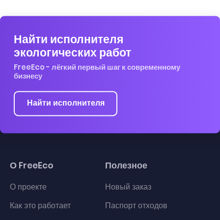
Найти исполнителя
экологических работ
FreeEco - лёгкий первый шаг к современному
бизнесу
Найти исполнителя
О FreeEco
Полезное
О проекте
Новый заказ
Как это работает
Паспорт отходов