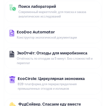
Поиск лабораторий
Современный маркетплейс для поиска и заказа
аналитических исследований
EcoDoc Automator
Конструктор экологической документации
ЭкоОтчёт: Отходы для микробизнеса
Отчётность по отходам за 5 минут. Без сложностей и
переплат
EcoCircle: Циркулярная экономика
B2B-платформа для перераспределения
промышленных отходов и излишков
ФудСейвер. Спасаем еду вместе