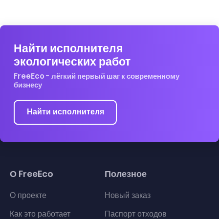
Найти исполнителя
экологических работ
FreeEco - лёгкий первый шаг к современному
бизнесу
Найти исполнителя
О FreeEco
Полезное
О проекте
Новый заказ
Как это работает
Паспорт отходов