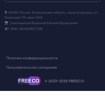
41400
,
Россия
,
Астраханская область
,
город Астрахань
,
ул.
Бакинская 79
,
офис №14
Самозанятый Веренков Евгений Валерьевич
ИНН: 302301807738
Политика конфиденциальности
Пользовательское соглашение
© 2023-2026 FREEECO