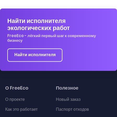
Найти исполнителя
экологических работ
FreeEco - лёгкий первый шаг к современному
бизнесу
Найти исполнителя
О FreeEco
Полезное
О проекте
Новый заказ
Как это работает
Паспорт отходов