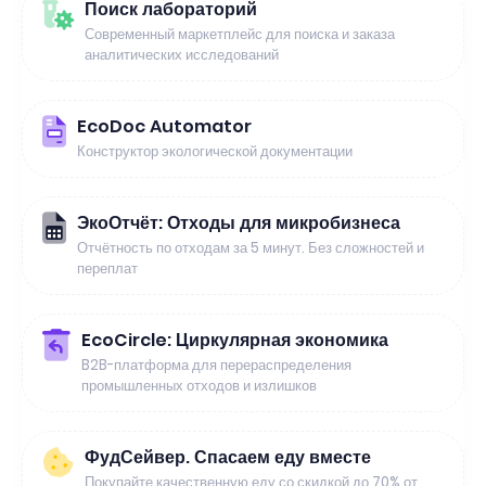
Поиск лабораторий
Современный маркетплейс для поиска и заказа
аналитических исследований
EcoDoc Automator
Конструктор экологической документации
ЭкоОтчёт: Отходы для микробизнеса
Отчётность по отходам за 5 минут. Без сложностей и
переплат
EcoCircle: Циркулярная экономика
B2B-платформа для перераспределения
промышленных отходов и излишков
ФудСейвер. Спасаем еду вместе
Покупайте качественную еду со скидкой до 70% от