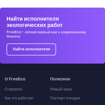
Найти исполнителя
экологических работ
FreeEco - лёгкий первый шаг к современному
бизнесу
Найти исполнителя
О FreeEco
Полезное
О проекте
Новый заказ
Как это работает
Паспорт отходов