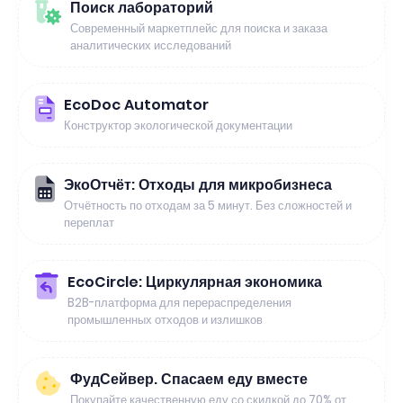
Поиск лабораторий
Современный маркетплейс для поиска и заказа
аналитических исследований
EcoDoc Automator
Конструктор экологической документации
ЭкоОтчёт: Отходы для микробизнеса
Отчётность по отходам за 5 минут. Без сложностей и
переплат
EcoCircle: Циркулярная экономика
B2B-платформа для перераспределения
промышленных отходов и излишков
ФудСейвер. Спасаем еду вместе
Покупайте качественную еду со скидкой до 70% от