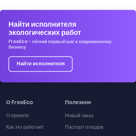
Найти исполнителя
экологических работ
FreeEco - лёгкий первый шаг к современному
бизнесу
Найти исполнителя
О FreeEco
Полезное
О проекте
Новый заказ
Как это работает
Паспорт отходов