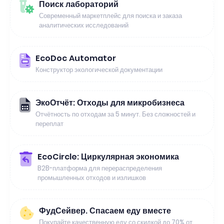
Поиск лабораторий
Современный маркетплейс для поиска и заказа
аналитических исследований
EcoDoc Automator
Конструктор экологической документации
ЭкоОтчёт: Отходы для микробизнеса
Отчётность по отходам за 5 минут. Без сложностей и
переплат
EcoCircle: Циркулярная экономика
B2B-платформа для перераспределения
промышленных отходов и излишков
ФудСейвер. Спасаем еду вместе
Покупайте качественную еду со скидкой до 70% от