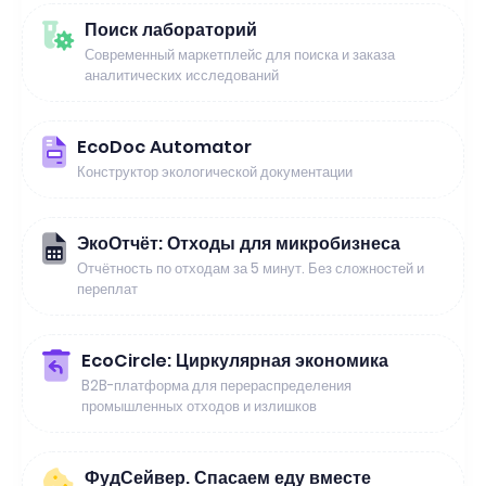
Поиск лабораторий
Современный маркетплейс для поиска и заказа
аналитических исследований
EcoDoc Automator
Конструктор экологической документации
ЭкоОтчёт: Отходы для микробизнеса
Отчётность по отходам за 5 минут. Без сложностей и
переплат
EcoCircle: Циркулярная экономика
B2B-платформа для перераспределения
промышленных отходов и излишков
ФудСейвер. Спасаем еду вместе