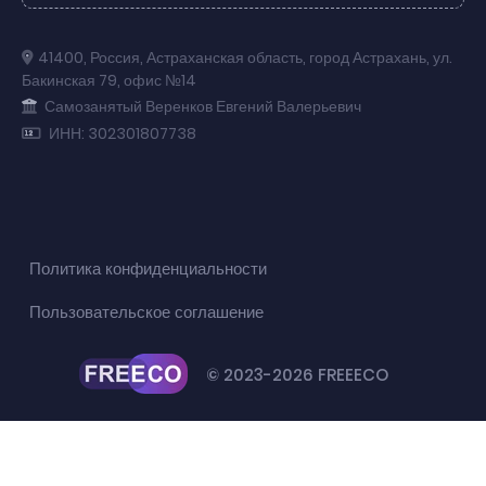
41400
,
Россия
,
Астраханская область
,
город Астрахань
,
ул.
Бакинская 79
,
офис №14
Самозанятый Веренков Евгений Валерьевич
ИНН: 302301807738
Политика конфиденциальности
Пользовательское соглашение
© 2023-2026 FREEECO