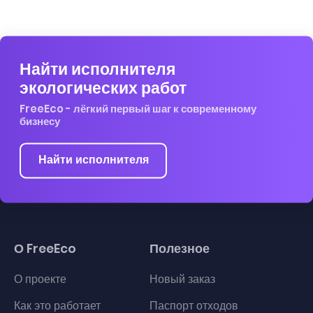
Найти исполнителя
экологических работ
FreeEco - лёгкий первый шаг к современному
бизнесу
Найти исполнителя
О FreeEco
Полезное
О проекте
Новый заказ
Как это работает
Паспорт отходов