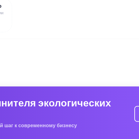
ю
ии
лнителя экологических
й шаг к современному бизнесу