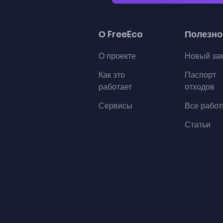
О FreeEco
Полезно
О проекте
Новый за
Как это
Паспорт
работает
отходов
Сервисы
Все рабо
Статьи