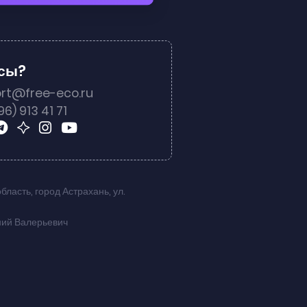
осы?
rt@free-eco.ru
96) 913 41 71
область
,
город Астрахань
,
ул.
ний Валерьевич