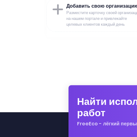
Добавить свою организаци
Разместите карточку своей организац
на нашем портале и привлекайте
целевых клиентов каждый день
Найти испо
работ
FreeEco - лёгкий первы