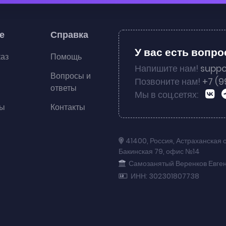
е
Справка
У вас есть вопр
каз
Помощь
Напишите нам!
suppo
Вопросы и
Позвоните нам!
+7 (9
ответы
Мы в соц.сетях:
ты
Контакты
41400
,
Россия
,
Астраханская 
Бакинская 79
,
офис №14
Самозанятый Веренков Евге
ИНН: 302301807738