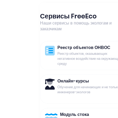
Сервисы FreeEco
Наши сервисы в помощь экологам и
заказчикам
Реестр объектов ОНВОС
Реестр объектов, оказывающих
негативное воздействие на окружаю
среду
Онлайн-курсы
Обучение для начинающих и не тольк
инженеров-экологов
Модуль стока