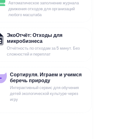
Автоматическое заполнение журнала
движения отходов для организаций
любого масштаба
ЭкоОтчёт: Отходы для
микробизнеса
Отчётность по отходам за 5 минут. Без
сложностей и переплат
Сортируля. Играем и учимся
беречь природу
Интерактивный сервис для обучения
детей экологической культуре через
игру