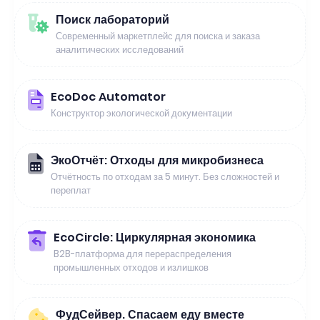
Поиск лабораторий
Современный маркетплейс для поиска и заказа
аналитических исследований
EcoDoc Automator
Конструктор экологической документации
ЭкоОтчёт: Отходы для микробизнеса
Отчётность по отходам за 5 минут. Без сложностей и
переплат
EcoCircle: Циркулярная экономика
B2B-платформа для перераспределения
промышленных отходов и излишков
ФудСейвер. Спасаем еду вместе