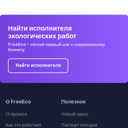
Найти исполнителя
экологических работ
FreeEco - лёгкий первый шаг к современному
бизнесу
Найти исполнителя
О FreeEco
Полезное
О проекте
Новый заказ
Как это работает
Паспорт отходов