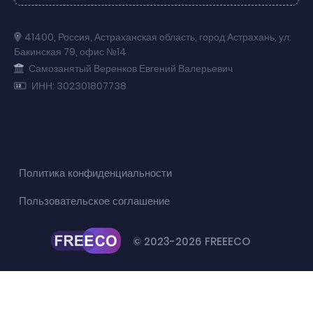
41400
,
Россия
,
Астраханская область
,
город Астрахань
,
ул.
Бакинская 79
,
офис №14
Самозанятый Веренков Евгений Валерьевич
ИНН: 302301807738
Политика конфиденциальности
Пользовательское соглашение
© 2023-2026 FREEECO