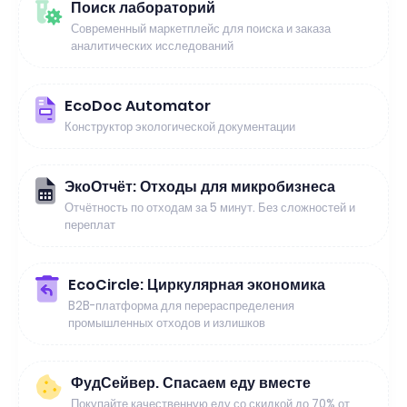
Поиск лабораторий
Современный маркетплейс для поиска и заказа
аналитических исследований
EcoDoc Automator
Конструктор экологической документации
ЭкоОтчёт: Отходы для микробизнеса
Отчётность по отходам за 5 минут. Без сложностей и
переплат
EcoCircle: Циркулярная экономика
B2B-платформа для перераспределения
промышленных отходов и излишков
ФудСейвер. Спасаем еду вместе
Покупайте качественную еду со скидкой до 70% от