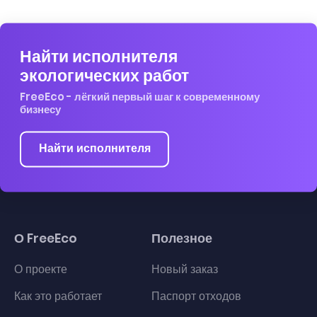
Найти исполнителя
экологических работ
FreeEco - лёгкий первый шаг к современному
бизнесу
Найти исполнителя
О FreeEco
Полезное
О проекте
Новый заказ
Как это работает
Паспорт отходов