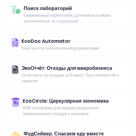
Поиск лабораторий
Современный маркетплейс для поиска и заказа
аналитических исследований
EcoDoc Automator
Конструктор экологической документации
ЭкоОтчёт: Отходы для микробизнеса
Отчётность по отходам за 5 минут. Без сложностей и
переплат
EcoCircle: Циркулярная экономика
B2B-платформа для перераспределения
промышленных отходов и излишков
ФудСейвер. Спасаем еду вместе