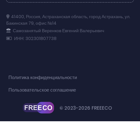
41400
,
Россия
,
Астраханская область
,
город Астрахань
,
ул.
Бакинская 79
,
офис №14
Самозанятый Веренков Евгений Валерьевич
ИНН: 302301807738
Политика конфиденциальности
Пользовательское соглашение
© 2023-2026 FREEECO