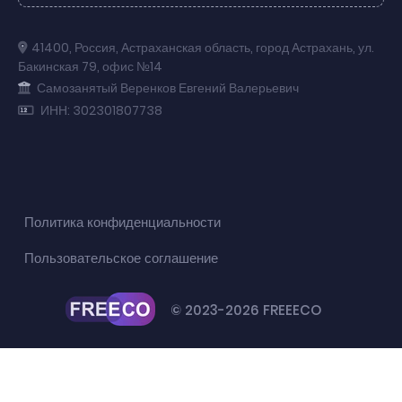
41400
,
Россия
,
Астраханская область
,
город Астрахань
,
ул.
Бакинская 79
,
офис №14
Самозанятый Веренков Евгений Валерьевич
ИНН: 302301807738
Политика конфиденциальности
Пользовательское соглашение
© 2023-2026 FREEECO