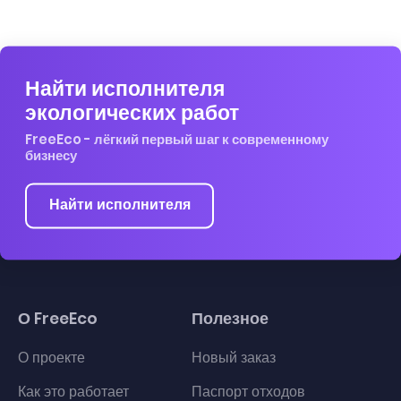
Найти исполнителя
экологических работ
FreeEco - лёгкий первый шаг к современному
бизнесу
Найти исполнителя
О FreeEco
Полезное
О проекте
Новый заказ
Как это работает
Паспорт отходов