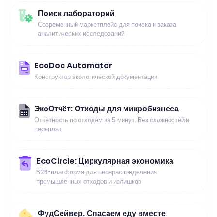
Поиск лабораторий
Современный маркетплейс для поиска и заказа
аналитических исследований
EcoDoc Automator
Конструктор экологической документации
ЭкоОтчёт: Отходы для микробизнеса
Отчётность по отходам за 5 минут. Без сложностей и
переплат
EcoCircle: Циркулярная экономика
B2B-платформа для перераспределения
промышленных отходов и излишков
ФудСейвер. Спасаем еду вместе