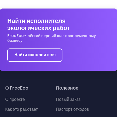
Найти исполнителя
экологических работ
FreeEco - лёгкий первый шаг к современному
бизнесу
Найти исполнителя
О FreeEco
Полезное
О проекте
Новый заказ
Как это работает
Паспорт отходов