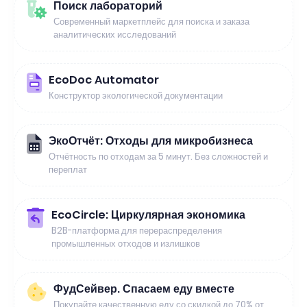
Поиск лабораторий
Современный маркетплейс для поиска и заказа
аналитических исследований
EcoDoc Automator
Конструктор экологической документации
ЭкоОтчёт: Отходы для микробизнеса
Отчётность по отходам за 5 минут. Без сложностей и
переплат
EcoCircle: Циркулярная экономика
B2B-платформа для перераспределения
промышленных отходов и излишков
ФудСейвер. Спасаем еду вместе
Покупайте качественную еду со скидкой до 70% от