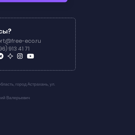
осы?
rt@free-eco.ru
96) 913 41 71
область
,
город Астрахань
,
ул.
ний Валерьевич