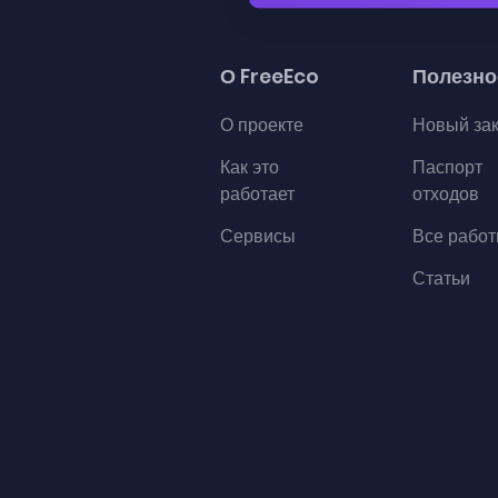
О FreeEco
Полезно
О проекте
Новый за
Как это
Паспорт
работает
отходов
Сервисы
Все рабо
Статьи