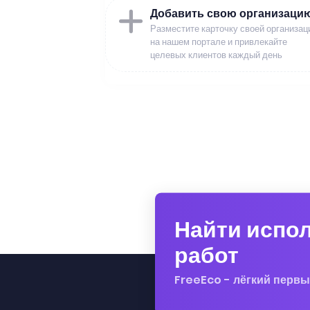
Добавить свою организаци
Разместите карточку своей организац
на нашем портале и привлекайте
целевых клиентов каждый день
Найти испо
работ
FreeEco - лёгкий первы