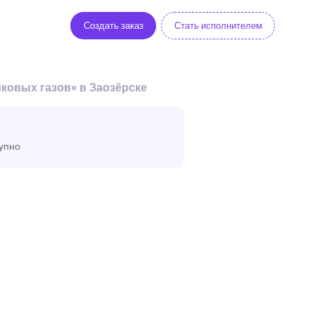
Создать заказ
Стать исполнителем
ковых газов» в Заозёрске
тупно