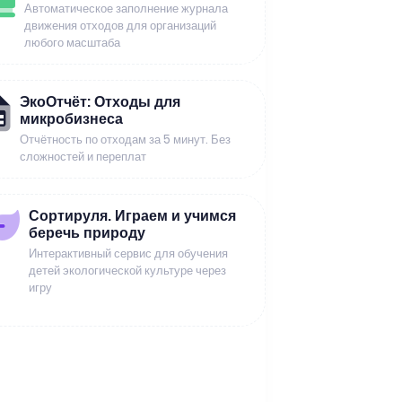
Автоматическое заполнение журнала
движения отходов для организаций
любого масштаба
ЭкоОтчёт: Отходы для
микробизнеса
Отчётность по отходам за 5 минут. Без
сложностей и переплат
Сортируля. Играем и учимся
беречь природу
Интерактивный сервис для обучения
детей экологической культуре через
игру