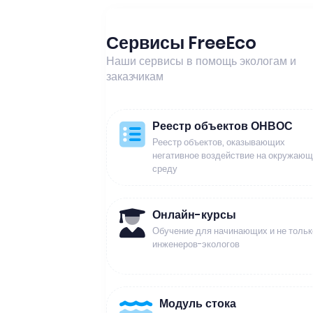
Сервисы FreeEco
Наши сервисы в помощь экологам и
заказчикам
Реестр объектов ОНВОС
Реестр объектов, оказывающих
негативное воздействие на окружаю
среду
Онлайн-курсы
Обучение для начинающих и не тольк
инженеров-экологов
Модуль стока