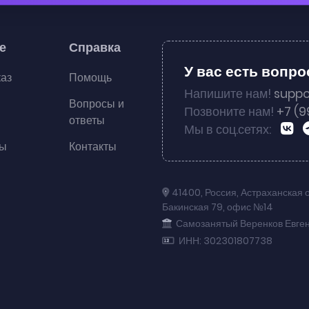
е
Справка
У вас есть вопр
каз
Помощь
Напишите нам!
suppo
Вопросы и
Позвоните нам!
+7 (9
ответы
Мы в соц.сетях:
ты
Контакты
41400
,
Россия
,
Астраханская 
Бакинская 79
,
офис №14
Самозанятый Веренков Евге
ИНН: 302301807738