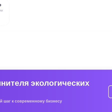
ю
ии
лнителя экологических
й шаг к современному бизнесу