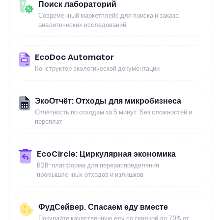
Поиск лабораторий
Современный маркетплейс для поиска и заказа
аналитических исследований
EcoDoc Automator
Конструктор экологической документации
ЭкоОтчёт: Отходы для микробизнеса
Отчётность по отходам за 5 минут. Без сложностей и
переплат
EcoCircle: Циркулярная экономика
B2B-платформа для перераспределения
промышленных отходов и излишков
ФудСейвер. Спасаем еду вместе
Покупайте качественную еду со скидкой до 70% от