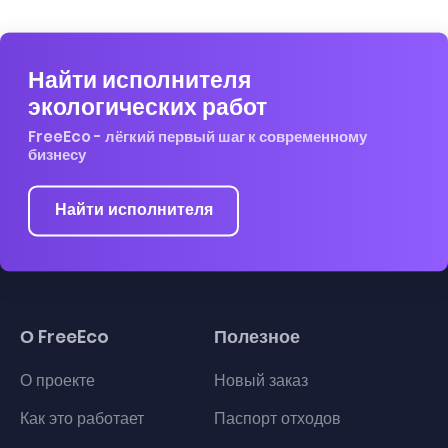
Найти исполнителя
экологических работ
FreeEco - лёгкий первый шаг к современному
бизнесу
Найти исполнителя
О FreeEco
Полезное
О проекте
Новый заказ
Как это работает
Паспорт отходов