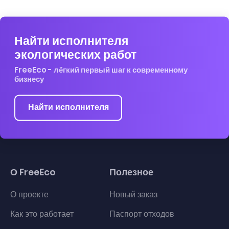
Найти исполнителя
экологических работ
FreeEco - лёгкий первый шаг к современному
бизнесу
Найти исполнителя
О FreeEco
Полезное
О проекте
Новый заказ
Как это работает
Паспорт отходов