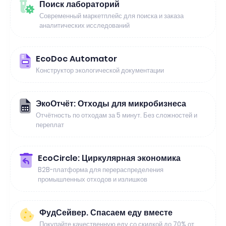
Поиск лабораторий
Современный маркетплейс для поиска и заказа
аналитических исследований
EcoDoc Automator
Конструктор экологической документации
ЭкоОтчёт: Отходы для микробизнеса
Отчётность по отходам за 5 минут. Без сложностей и
переплат
EcoCircle: Циркулярная экономика
B2B-платформа для перераспределения
промышленных отходов и излишков
ФудСейвер. Спасаем еду вместе
Покупайте качественную еду со скидкой до 70% от