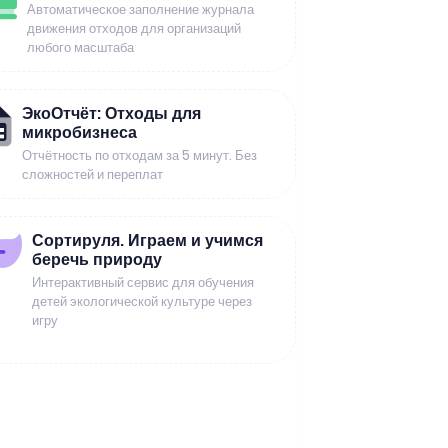
Автоматическое заполнение журнала
движения отходов для организаций
любого масштаба
ЭкоОтчёт: Отходы для
микробизнеса
Отчётность по отходам за 5 минут. Без
сложностей и переплат
Сортируля. Играем и учимся
беречь природу
Интерактивный сервис для обучения
детей экологической культуре через
игру