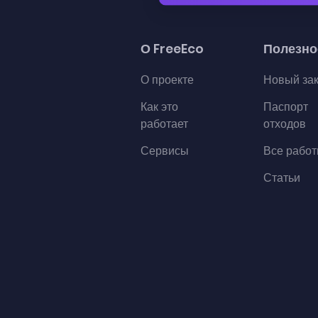
О FreeEco
Полезно
О проекте
Новый за
Как это
Паспорт
работает
отходов
Сервисы
Все рабо
Статьи