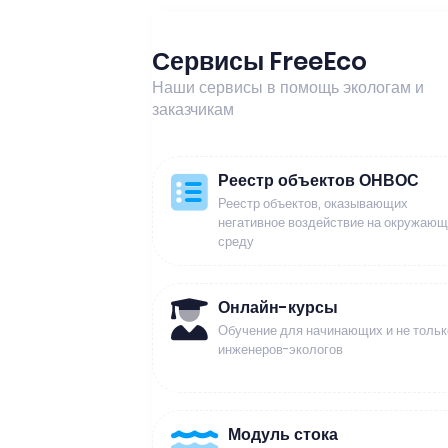
Сервисы FreeEco
Наши сервисы в помощь экологам и
заказчикам
Реестр объектов ОНВОС
Реестр объектов, оказывающих
негативное воздействие на окружаю
среду
Онлайн-курсы
Обучение для начинающих и не тольк
инженеров-экологов
Модуль стока