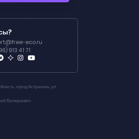
осы?
rt@free-eco.ru
96) 913 41 71
область
,
город Астрахань
,
ул.
ний Валерьевич