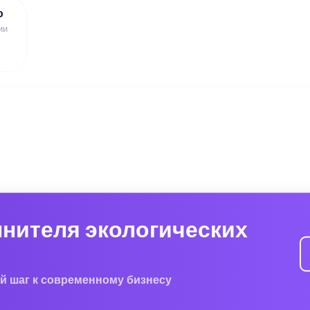
ю
ии
лнителя экологических
й шаг к современному бизнесу