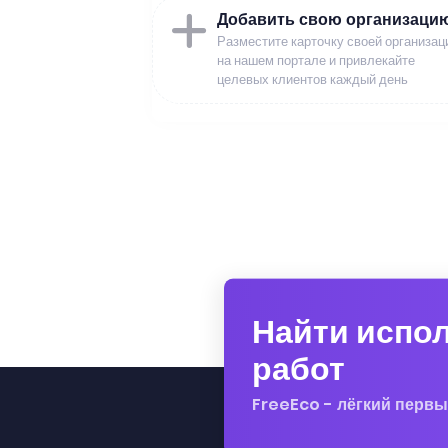
Добавить свою организаци
Разместите карточку своей организац
на нашем портале и привлекайте
целевых клиентов каждый день
Найти испо
работ
FreeEco - лёгкий первы