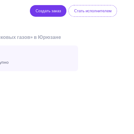
Создать заказ
Стать исполнителем
иковых газов» в Юрюзане
тупно