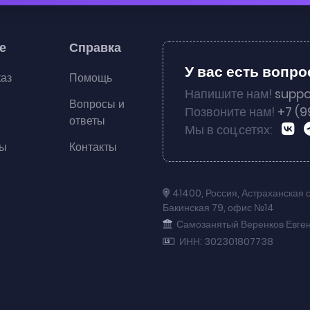
е
Справка
У вас есть вопр
каз
Помощь
Напишите нам!
suppo
Вопросы и
Позвоните нам!
+7 (9
ответы
Мы в соц.сетях:
ты
Контакты
41400
,
Россия
,
Астраханская 
Бакинская 79
,
офис №14
Самозанятый Веренков Евге
ИНН: 302301807738