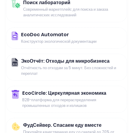
Поиск лабораторий
Современный маркетплейс для поиска и заказа
аналитических исследований
EcoDoc Automator
Конструктор экологической документации
ЭкоОтчёт: Отходы для микробизнеса
Отчётность по отходам за 5 минут. Без сложностей и
переплат
EcoCircle: Циркулярная экономика
B2B-платформа для перераспределения
промышленных отходов и излишков
ФудСейвер. Спасаем еду вместе
Покупайте качественную еду со скидкой до 70% от