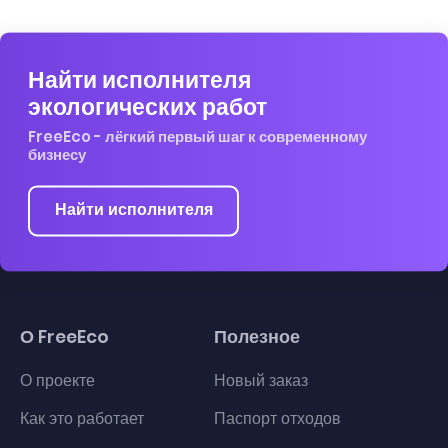
Найти исполнителя
экологических работ
FreeEco - лёгкий первый шаг к современному
бизнесу
Найти исполнителя
О FreeEco
Полезное
О проекте
Новый заказ
Как это работает
Паспорт отходов