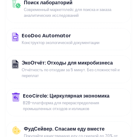
Поиск лабораторий
Современный маркетплейс для поиска и заказа
аналитических исследований
EcoDoc Automator
Конструктор экологической документации
ЭкоОтчёт: Отходы для микробизнеса
Отчётность по отходам за 5 минут. Без сложностей и
переплат
EcoCircle: Циркулярная экономика
B2B-платформа для перераспределения
промышленных отходов и излишков
ФудСейвер. Спасаем еду вместе
Покупайте качественную еду со скидкой до 70% от