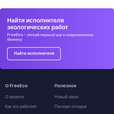
Найти исполнителя
экологических работ
FreeEco - лёгкий первый шаг к современному
бизнесу
Найти исполнителя
О FreeEco
Полезное
О проекте
Новый заказ
Как это работает
Паспорт отходов