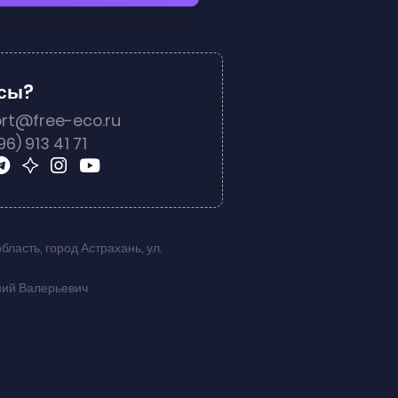
осы?
rt@free-eco.ru
96) 913 41 71
область
,
город Астрахань
,
ул.
ний Валерьевич