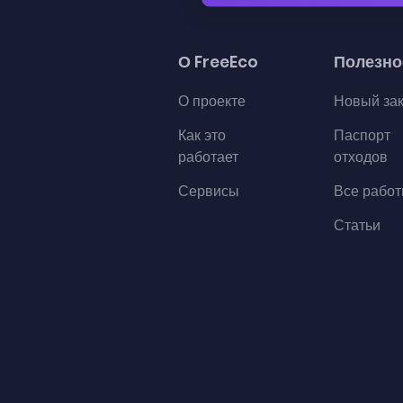
О FreeEco
Полезно
О проекте
Новый за
Как это
Паспорт
работает
отходов
Сервисы
Все рабо
Статьи