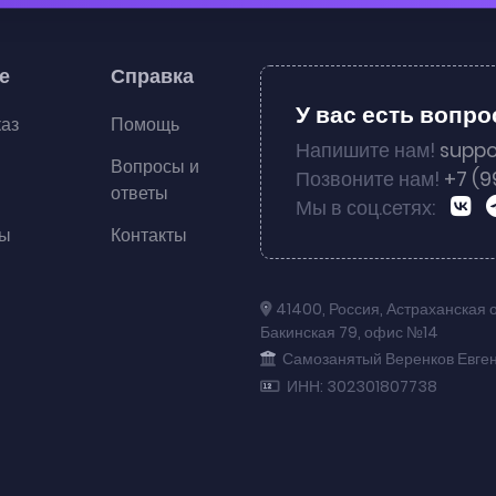
е
Справка
У вас есть вопр
каз
Помощь
Напишите нам!
suppo
Вопросы и
Позвоните нам!
+7 (9
ответы
Мы в соц.сетях:
ты
Контакты
41400
,
Россия
,
Астраханская 
Бакинская 79
,
офис №14
Самозанятый Веренков Евге
ИНН: 302301807738