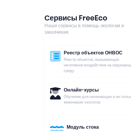
Сервисы FreeEco
Наши сервисы в помощь экологам и
заказчикам
Реестр объектов ОНВОС
Реестр объектов, оказывающих
негативное воздействие на окружаю
среду
Онлайн-курсы
Обучение для начинающих и не тольк
инженеров-экологов
Модуль стока