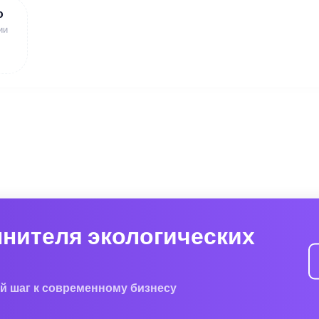
ю
ии
лнителя экологических
й шаг к современному бизнесу