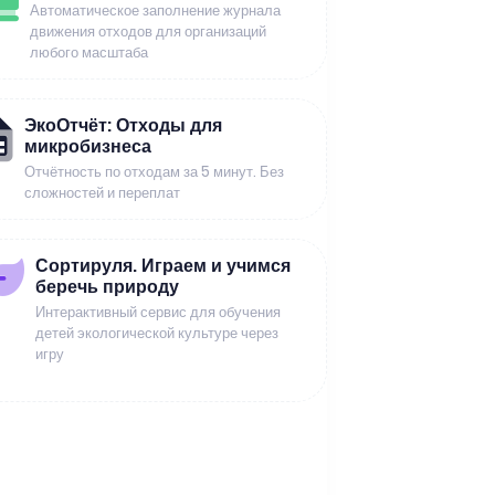
Автоматическое заполнение журнала
движения отходов для организаций
любого масштаба
ЭкоОтчёт: Отходы для
микробизнеса
Отчётность по отходам за 5 минут. Без
сложностей и переплат
Сортируля. Играем и учимся
беречь природу
Интерактивный сервис для обучения
детей экологической культуре через
игру