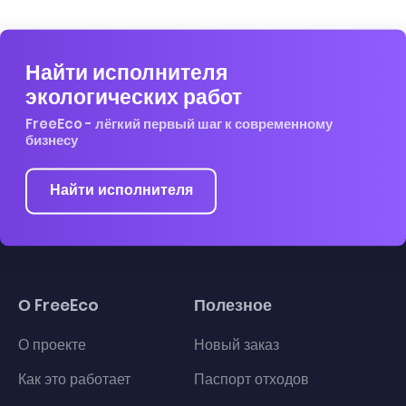
Найти исполнителя
экологических работ
FreeEco - лёгкий первый шаг к современному
бизнесу
Найти исполнителя
О FreeEco
Полезное
О проекте
Новый заказ
Как это работает
Паспорт отходов