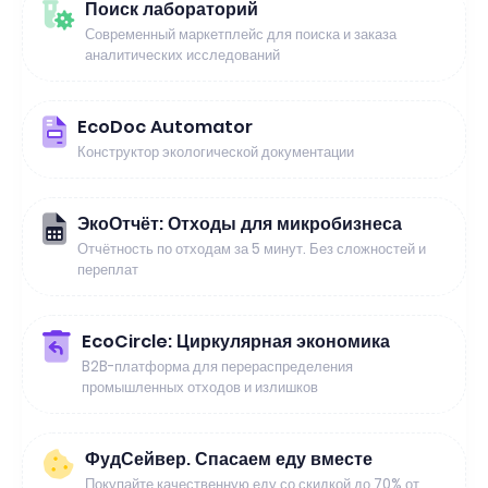
Поиск лабораторий
Современный маркетплейс для поиска и заказа
аналитических исследований
EcoDoc Automator
Конструктор экологической документации
ЭкоОтчёт: Отходы для микробизнеса
Отчётность по отходам за 5 минут. Без сложностей и
переплат
EcoCircle: Циркулярная экономика
B2B-платформа для перераспределения
промышленных отходов и излишков
ФудСейвер. Спасаем еду вместе
Покупайте качественную еду со скидкой до 70% от