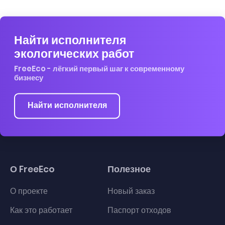
Найти исполнителя
экологических работ
FreeEco - лёгкий первый шаг к современному
бизнесу
Найти исполнителя
О FreeEco
Полезное
О проекте
Новый заказ
Как это работает
Паспорт отходов