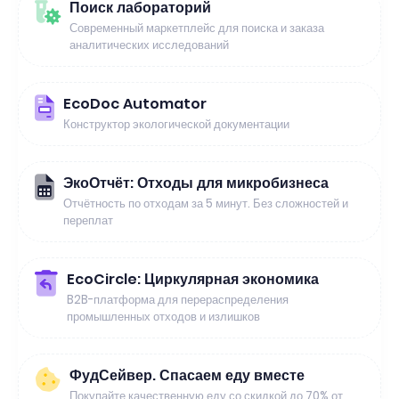
Поиск лабораторий
Современный маркетплейс для поиска и заказа
аналитических исследований
EcoDoc Automator
Конструктор экологической документации
ЭкоОтчёт: Отходы для микробизнеса
Отчётность по отходам за 5 минут. Без сложностей и
переплат
EcoCircle: Циркулярная экономика
B2B-платформа для перераспределения
промышленных отходов и излишков
ФудСейвер. Спасаем еду вместе
Покупайте качественную еду со скидкой до 70% от