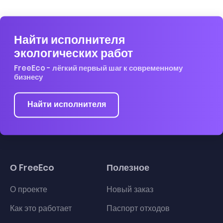
Найти исполнителя
экологических работ
FreeEco - лёгкий первый шаг к современному
бизнесу
Найти исполнителя
О FreeEco
Полезное
О проекте
Новый заказ
Как это работает
Паспорт отходов