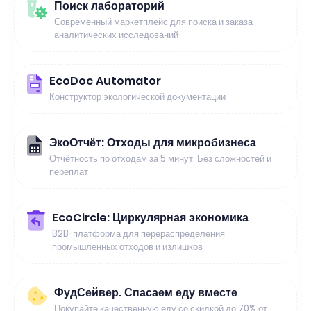
Поиск лабораторий
Современный маркетплейс для поиска и заказа
аналитических исследований
EcoDoc Automator
Конструктор экологической документации
ЭкоОтчёт: Отходы для микробизнеса
Отчётность по отходам за 5 минут. Без сложностей и
переплат
EcoCircle: Циркулярная экономика
B2B-платформа для перераспределения
промышленных отходов и излишков
ФудСейвер. Спасаем еду вместе
Покупайте качественную еду со скидкой до 70% от