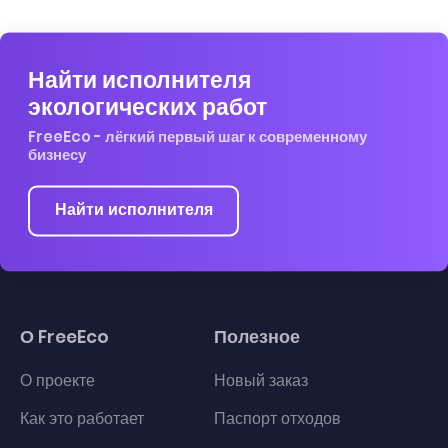
Найти исполнителя
экологических работ
FreeEco - лёгкий первый шаг к современному
бизнесу
Найти исполнителя
О FreeEco
Полезное
О проекте
Новый заказ
Как это работает
Паспорт отходов