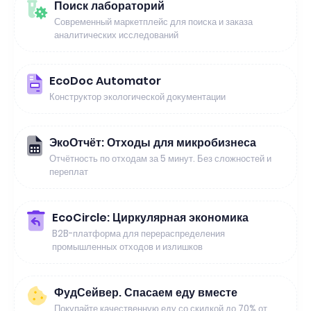
Поиск лабораторий
Современный маркетплейс для поиска и заказа
аналитических исследований
EcoDoc Automator
Конструктор экологической документации
ЭкоОтчёт: Отходы для микробизнеса
Отчётность по отходам за 5 минут. Без сложностей и
переплат
EcoCircle: Циркулярная экономика
B2B-платформа для перераспределения
промышленных отходов и излишков
ФудСейвер. Спасаем еду вместе
Покупайте качественную еду со скидкой до 70% от