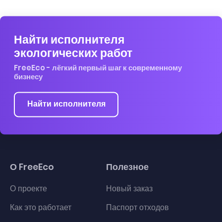
Найти исполнителя
экологических работ
FreeEco - лёгкий первый шаг к современному
бизнесу
Найти исполнителя
О FreeEco
Полезное
О проекте
Новый заказ
Как это работает
Паспорт отходов