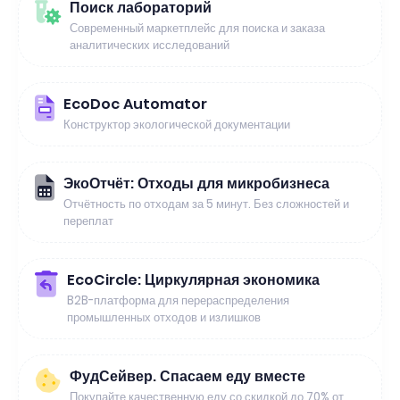
Поиск лабораторий
Современный маркетплейс для поиска и заказа
аналитических исследований
EcoDoc Automator
Конструктор экологической документации
ЭкоОтчёт: Отходы для микробизнеса
Отчётность по отходам за 5 минут. Без сложностей и
переплат
EcoCircle: Циркулярная экономика
B2B-платформа для перераспределения
промышленных отходов и излишков
ФудСейвер. Спасаем еду вместе
Покупайте качественную еду со скидкой до 70% от