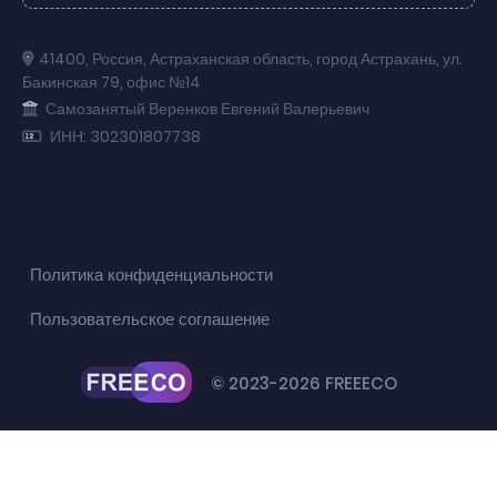
41400
,
Россия
,
Астраханская область
,
город Астрахань
,
ул.
Бакинская 79
,
офис №14
Самозанятый Веренков Евгений Валерьевич
ИНН: 302301807738
Политика конфиденциальности
Пользовательское соглашение
© 2023-2026 FREEECO