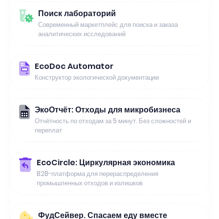
Поиск лабораторий
Современный маркетплейс для поиска и заказа
аналитических исследований
EcoDoc Automator
Конструктор экологической документации
ЭкоОтчёт: Отходы для микробизнеса
Отчётность по отходам за 5 минут. Без сложностей и
переплат
EcoCircle: Циркулярная экономика
B2B-платформа для перераспределения
промышленных отходов и излишков
ФудСейвер. Спасаем еду вместе