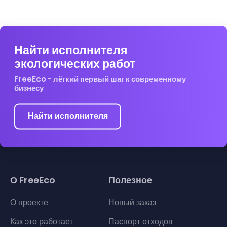
Найти исполнителя
экологических работ
FreeEco - лёгкий первый шаг к современному
бизнесу
Найти исполнителя
О FreeEco
Полезное
О проекте
Новый заказ
Как это работает
Паспорт отходов