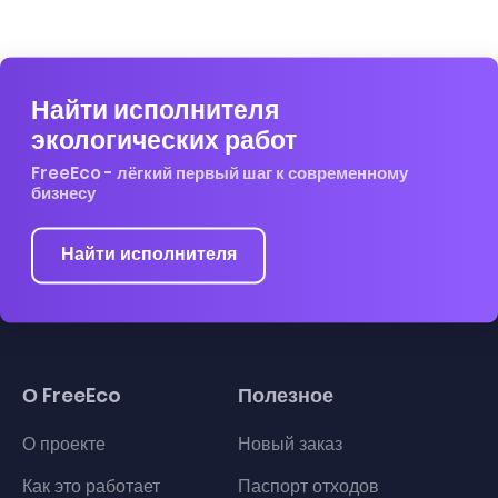
Найти исполнителя
экологических работ
FreeEco - лёгкий первый шаг к современному
бизнесу
Найти исполнителя
О FreeEco
Полезное
О проекте
Новый заказ
Как это работает
Паспорт отходов