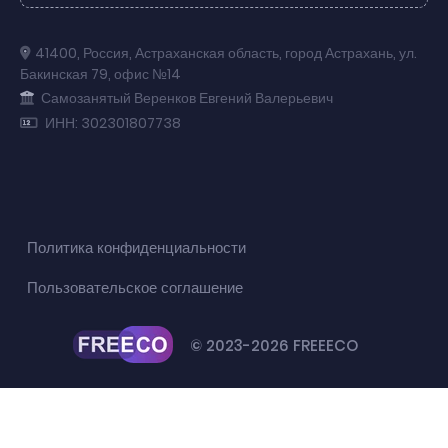
41400
,
Россия
,
Астраханская область
,
город Астрахань
,
ул.
Бакинская 79
,
офис №14
Самозанятый Веренков Евгений Валерьевич
ИНН: 302301807738
Политика конфиденциальности
Пользовательское соглашение
© 2023-2026 FREEECO