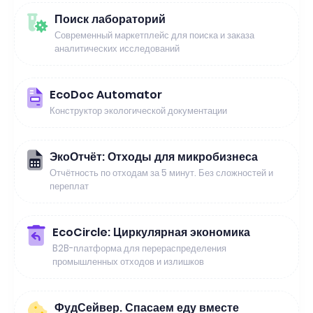
Поиск лабораторий
Современный маркетплейс для поиска и заказа
аналитических исследований
EcoDoc Automator
Конструктор экологической документации
ЭкоОтчёт: Отходы для микробизнеса
Отчётность по отходам за 5 минут. Без сложностей и
переплат
EcoCircle: Циркулярная экономика
B2B-платформа для перераспределения
промышленных отходов и излишков
ФудСейвер. Спасаем еду вместе