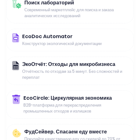
Поиск лабораторий
Современный маркетплейс для поиска и заказа
аналитических исследований
EcoDoc Automator
Конструктор экологической документации
ЭкоОтчёт: Отходы для микробизнеса
Отчётность по отходам за 5 минут. Без сложностей и
переплат
EcoCircle: Циркулярная экономика
B2B-платформа для перераспределения
промышленных отходов и излишков
ФудСейвер. Спасаем еду вместе
Покупайте качественную еду со скидкой до 70% от