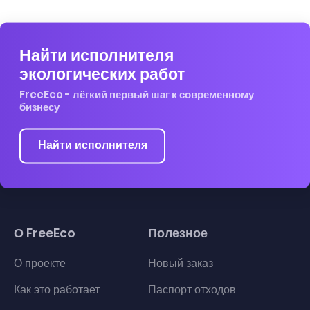
Найти исполнителя
экологических работ
FreeEco - лёгкий первый шаг к современному
бизнесу
Найти исполнителя
О FreeEco
Полезное
О проекте
Новый заказ
Как это работает
Паспорт отходов