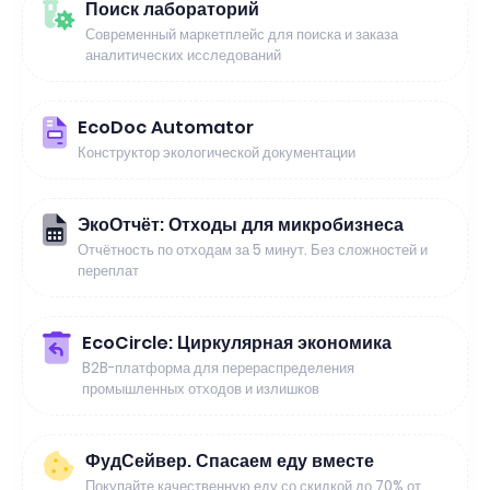
Поиск лабораторий
Современный маркетплейс для поиска и заказа
аналитических исследований
EcoDoc Automator
Конструктор экологической документации
ЭкоОтчёт: Отходы для микробизнеса
Отчётность по отходам за 5 минут. Без сложностей и
переплат
EcoCircle: Циркулярная экономика
B2B-платформа для перераспределения
промышленных отходов и излишков
ФудСейвер. Спасаем еду вместе
Покупайте качественную еду со скидкой до 70% от