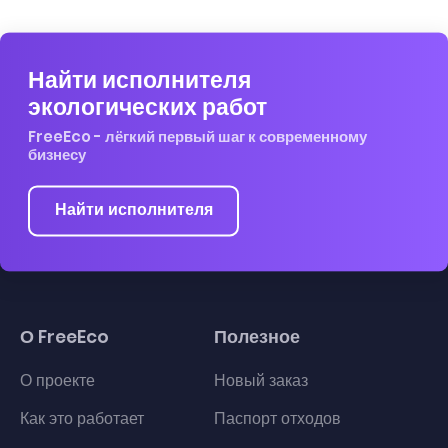
Найти исполнителя
экологических работ
FreeEco - лёгкий первый шаг к современному
бизнесу
Найти исполнителя
О FreeEco
Полезное
О проекте
Новый заказ
Как это работает
Паспорт отходов