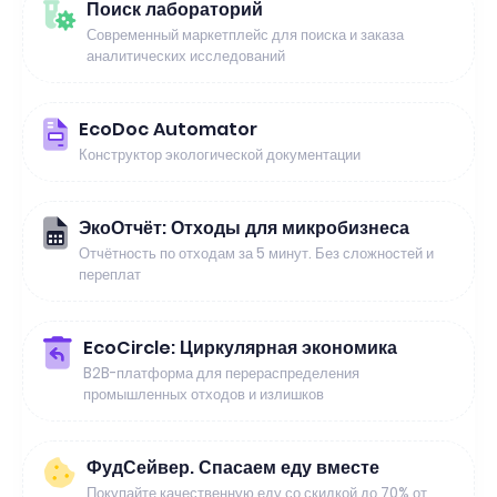
Поиск лабораторий
Современный маркетплейс для поиска и заказа
аналитических исследований
EcoDoc Automator
Конструктор экологической документации
ЭкоОтчёт: Отходы для микробизнеса
Отчётность по отходам за 5 минут. Без сложностей и
переплат
EcoCircle: Циркулярная экономика
B2B-платформа для перераспределения
промышленных отходов и излишков
ФудСейвер. Спасаем еду вместе
Покупайте качественную еду со скидкой до 70% от