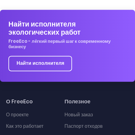
Найти исполнителя
экологических работ
FreeEco - лёгкий первый шаг к современному
бизнесу
Найти исполнителя
О FreeEco
Полезное
О проекте
Новый заказ
Как это работает
Паспорт отходов