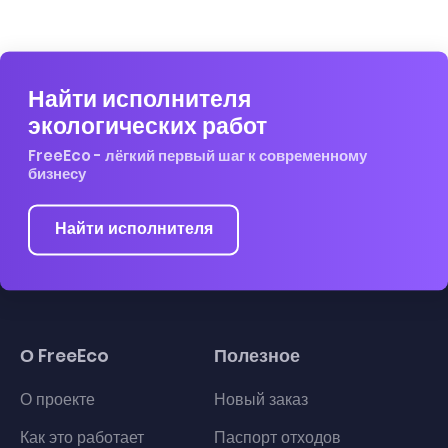
Найти исполнителя
экологических работ
FreeEco - лёгкий первый шаг к современному
бизнесу
Найти исполнителя
О FreeEco
Полезное
О проекте
Новый заказ
Как это работает
Паспорт отходов