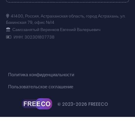
41400
,
Россия
,
Астраханская область
,
город Астрахань
,
ул.
Бакинская 79
,
офис №14
Самозанятый Веренков Евгений Валерьевич
ИНН: 302301807738
Политика конфиденциальности
Пользовательское соглашение
© 2023-2026 FREEECO