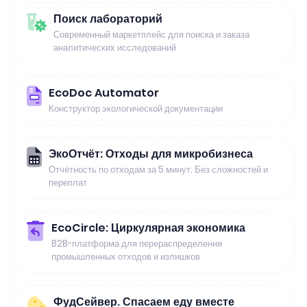
Поиск лабораторий
Современный маркетплейс для поиска и заказа
аналитических исследований
EcoDoc Automator
Конструктор экологической документации
ЭкоОтчёт: Отходы для микробизнеса
Отчётность по отходам за 5 минут. Без сложностей и
переплат
EcoCircle: Циркулярная экономика
B2B-платформа для перераспределения
промышленных отходов и излишков
ФудСейвер. Спасаем еду вместе