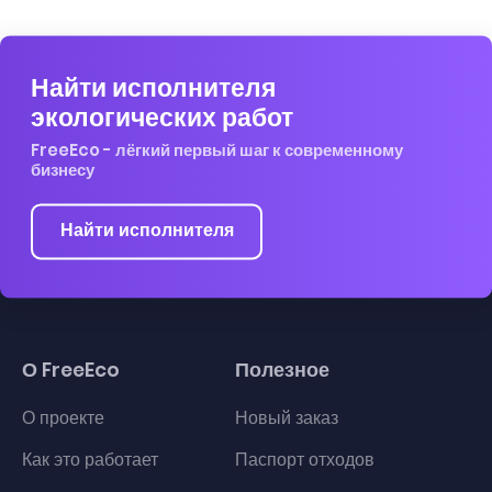
Найти исполнителя
экологических работ
FreeEco - лёгкий первый шаг к современному
бизнесу
Найти исполнителя
О FreeEco
Полезное
О проекте
Новый заказ
Как это работает
Паспорт отходов