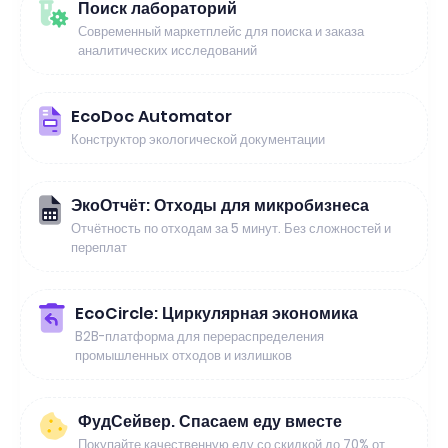
Поиск лабораторий
Современный маркетплейс для поиска и заказа
аналитических исследований
EcoDoc Automator
Конструктор экологической документации
ЭкоОтчёт: Отходы для микробизнеса
Отчётность по отходам за 5 минут. Без сложностей и
переплат
EcoCircle: Циркулярная экономика
B2B-платформа для перераспределения
промышленных отходов и излишков
ФудСейвер. Спасаем еду вместе
Покупайте качественную еду со скидкой до 70% от