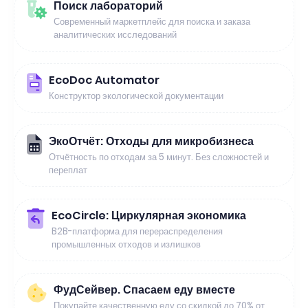
Поиск лабораторий
Современный маркетплейс для поиска и заказа
аналитических исследований
EcoDoc Automator
Конструктор экологической документации
ЭкоОтчёт: Отходы для микробизнеса
Отчётность по отходам за 5 минут. Без сложностей и
переплат
EcoCircle: Циркулярная экономика
B2B-платформа для перераспределения
промышленных отходов и излишков
ФудСейвер. Спасаем еду вместе
Покупайте качественную еду со скидкой до 70% от