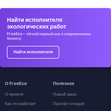
Найти исполнителя
экологических работ
FreeEco - лёгкий первый шаг к современному
бизнесу
Найти исполнителя
О FreeEco
Полезное
О проекте
Новый заказ
Как это работает
Паспорт отходов