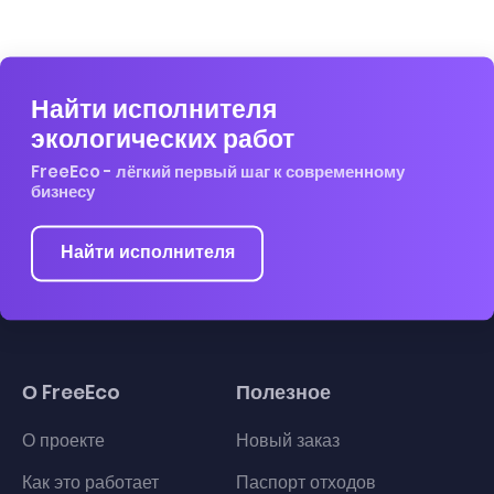
Найти исполнителя
экологических работ
FreeEco - лёгкий первый шаг к современному
бизнесу
Найти исполнителя
О FreeEco
Полезное
О проекте
Новый заказ
Как это работает
Паспорт отходов