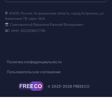
41400
,
Россия
,
Астраханская область
,
город Астрахань
,
ул.
Бакинская 79
,
офис №14
Самозанятый Веренков Евгений Валерьевич
ИНН: 302301807738
Политика конфиденциальности
Пользовательское соглашение
© 2023-2026 FREEECO