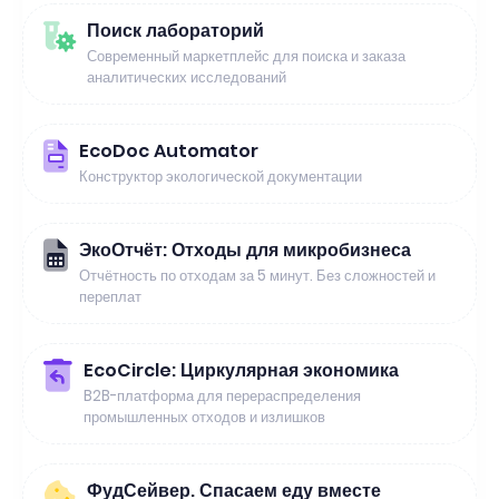
Поиск лабораторий
Современный маркетплейс для поиска и заказа
аналитических исследований
EcoDoc Automator
Конструктор экологической документации
ЭкоОтчёт: Отходы для микробизнеса
Отчётность по отходам за 5 минут. Без сложностей и
переплат
EcoCircle: Циркулярная экономика
B2B-платформа для перераспределения
промышленных отходов и излишков
ФудСейвер. Спасаем еду вместе