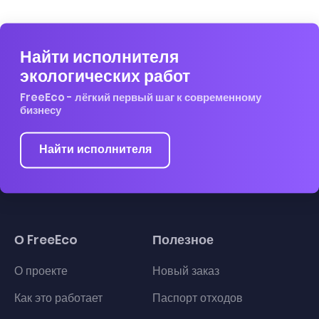
Найти исполнителя
экологических работ
FreeEco - лёгкий первый шаг к современному
бизнесу
Найти исполнителя
О FreeEco
Полезное
О проекте
Новый заказ
Как это работает
Паспорт отходов