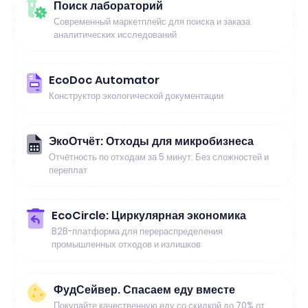
Поиск лабораторий
Современный маркетплейс для поиска и заказа
аналитических исследований
EcoDoc Automator
Конструктор экологической документации
ЭкоОтчёт: Отходы для микробизнеса
Отчётность по отходам за 5 минут. Без сложностей и
переплат
EcoCircle: Циркулярная экономика
B2B-платформа для перераспределения
промышленных отходов и излишков
ФудСейвер. Спасаем еду вместе
Покупайте качественную еду со скидкой до 70% от