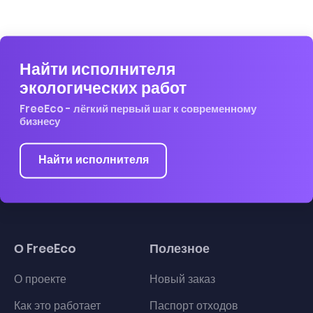
Найти исполнителя
экологических работ
FreeEco - лёгкий первый шаг к современному
бизнесу
Найти исполнителя
О FreeEco
Полезное
О проекте
Новый заказ
Как это работает
Паспорт отходов