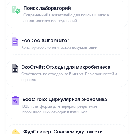
Поиск лабораторий
Современный маркетплейс для поиска и заказа
аналитических исследований
EcoDoc Automator
Конструктор экологической документации
ЭкоОтчёт: Отходы для микробизнеса
Отчётность по отходам за 5 минут. Без сложностей и
переплат
EcoCircle: Циркулярная экономика
B2B-платформа для перераспределения
промышленных отходов и излишков
ФудСейвер. Спасаем еду вместе