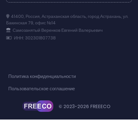
41400
,
Россия
,
Астраханская область
,
город Астрахань
,
ул.
Бакинская 79
,
офис №14
Самозанятый Веренков Евгений Валерьевич
ИНН: 302301807738
Политика конфиденциальности
Пользовательское соглашение
© 2023-2026 FREEECO