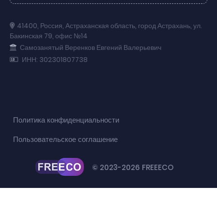
41400
,
Россия
,
Астраханская область
,
город Астрахань
,
ул.
Бакинская 79
,
офис №14
Самозанятый Веренков Евгений Валерьевич
ИНН: 302301807738
Политика конфиденциальности
Пользовательское соглашение
© 2023-2026 FREEECO