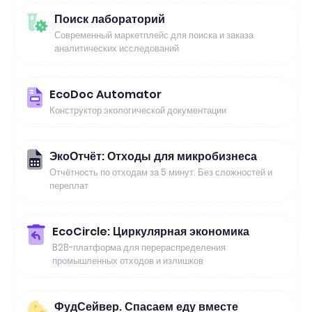
Поиск лабораторий
Современный маркетплейс для поиска и заказа
аналитических исследований
EcoDoc Automator
Конструктор экологической документации
ЭкоОтчёт: Отходы для микробизнеса
Отчётность по отходам за 5 минут. Без сложностей и
переплат
EcoCircle: Циркулярная экономика
B2B-платформа для перераспределения
промышленных отходов и излишков
ФудСейвер. Спасаем еду вместе