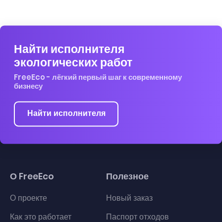
Найти исполнителя
экологических работ
FreeEco - лёгкий первый шаг к современному
бизнесу
Найти исполнителя
О FreeEco
Полезное
О проекте
Новый заказ
Как это работает
Паспорт отходов