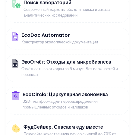
Поиск лабораторий
Современный маркетплейс для поиска и заказа
аналитических исследований
EcoDoc Automator
Конструктор экологической документации
ЭкоОтчёт: Отходы для микробизнеса
Отчётность по отходам за 5 минут. Без сложностей и
переплат
EcoCircle: Циркулярная экономика
B2B-платформа для перераспределения
промышленных отходов и излишков
ФудСейвер. Спасаем еду вместе
Покупайте качественную еду со скидкой до 70% от