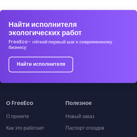
Найти исполнителя
экологических работ
FreeEco - лёгкий первый шаг к современному
бизнесу
Найти исполнителя
О FreeEco
Полезное
О проекте
Новый заказ
Как это работает
Паспорт отходов