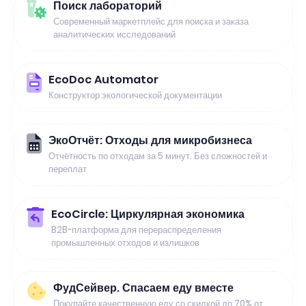
Поиск лабораторий
Современный маркетплейс для поиска и заказа
аналитических исследований
EcoDoc Automator
Конструктор экологической документации
ЭкоОтчёт: Отходы для микробизнеса
Отчётность по отходам за 5 минут. Без сложностей и
переплат
EcoCircle: Циркулярная экономика
B2B-платформа для перераспределения
промышленных отходов и излишков
ФудСейвер. Спасаем еду вместе
Покупайте качественную еду со скидкой до 70% от