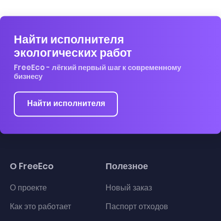
Найти исполнителя
экологических работ
FreeEco - лёгкий первый шаг к современному
бизнесу
Найти исполнителя
О FreeEco
Полезное
О проекте
Новый заказ
Как это работает
Паспорт отходов