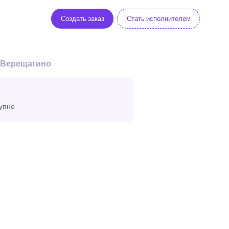
Создать заказ
Стать исполнителем
в Верещагино
тупно