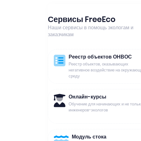
Сервисы FreeEco
Наши сервисы в помощь экологам и
заказчикам
Реестр объектов ОНВОС
Реестр объектов, оказывающих
негативное воздействие на окружаю
среду
Онлайн-курсы
Обучение для начинающих и не тольк
инженеров-экологов
Модуль стока