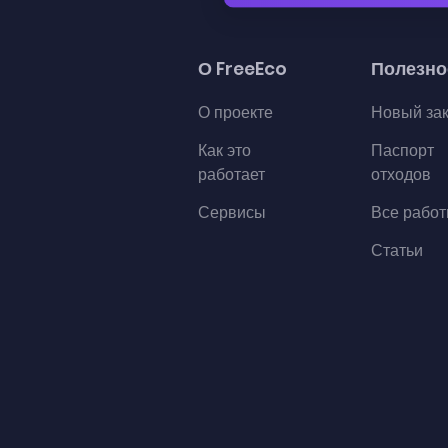
О FreeEco
Полезно
О проекте
Новый за
Как это
Паспорт
работает
отходов
Сервисы
Все рабо
Статьи