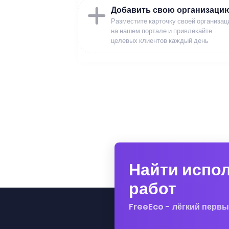
Добавить свою организаци
Разместите карточку своей организац
на нашем портале и привлекайте
целевых клиентов каждый день
Найти испо
работ
FreeEco - лёгкий первы