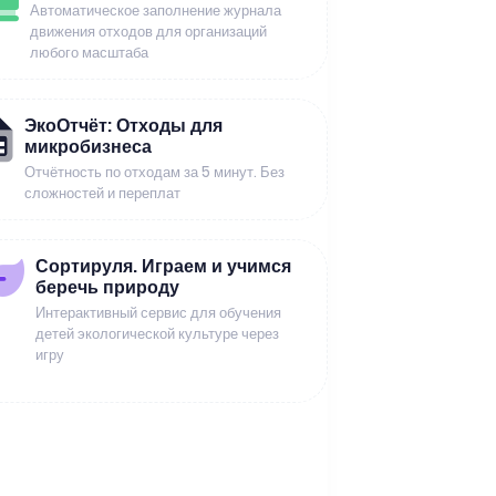
Автоматическое заполнение журнала
движения отходов для организаций
любого масштаба
ЭкоОтчёт: Отходы для
микробизнеса
Отчётность по отходам за 5 минут. Без
сложностей и переплат
Сортируля. Играем и учимся
беречь природу
Интерактивный сервис для обучения
детей экологической культуре через
игру