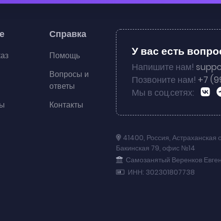
е
Справка
У вас есть вопр
каз
Помощь
Напишите нам!
suppo
Вопросы и
Позвоните нам!
+7 (9
ответы
Мы в соц.сетях:
ты
Контакты
41400
,
Россия
,
Астраханская 
Бакинская 79
,
офис №14
Самозанятый Веренков Евге
ИНН: 302301807738