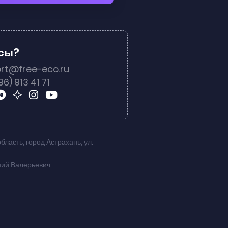
осы?
rt@free-eco.ru
96) 913 41 71
область
,
город Астрахань
,
ул.
ний Валерьевич