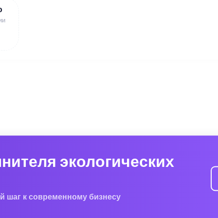
ю
ии
лнителя экологических
й шаг к современному бизнесу