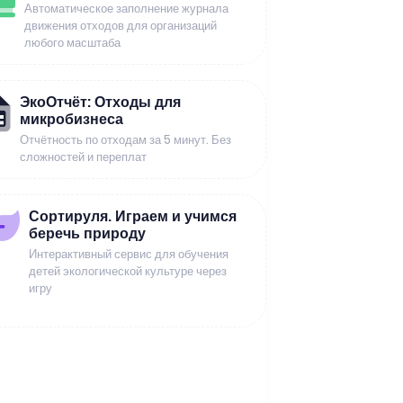
Автоматическое заполнение журнала
движения отходов для организаций
любого масштаба
ЭкоОтчёт: Отходы для
микробизнеса
Отчётность по отходам за 5 минут. Без
сложностей и переплат
Сортируля. Играем и учимся
беречь природу
Интерактивный сервис для обучения
детей экологической культуре через
игру