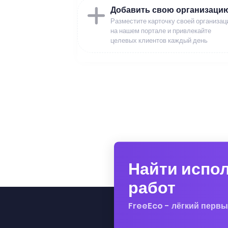
Добавить свою организаци
Разместите карточку своей организац
на нашем портале и привлекайте
целевых клиентов каждый день
Найти испо
работ
FreeEco - лёгкий первы