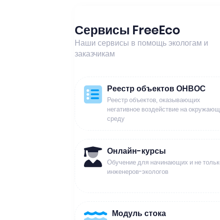
Сервисы FreeEco
Наши сервисы в помощь экологам и
заказчикам
Реестр объектов ОНВОС
Реестр объектов, оказывающих
негативное воздействие на окружаю
среду
Онлайн-курсы
Обучение для начинающих и не тольк
инженеров-экологов
Модуль стока