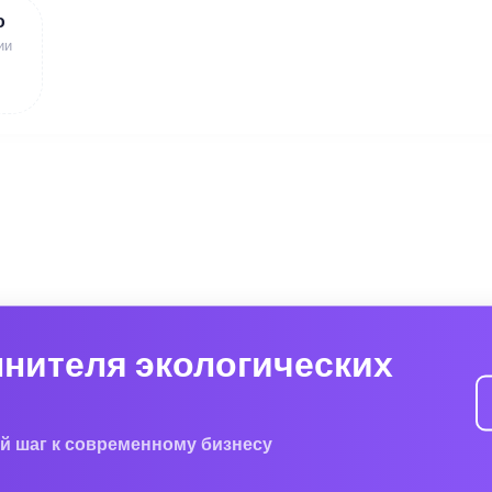
ю
ии
лнителя экологических
й шаг к современному бизнесу