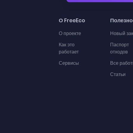
О FreeEco
Полезно
О проекте
Новый за
Как это
Паспорт
работает
отходов
Сервисы
Все рабо
Статьи