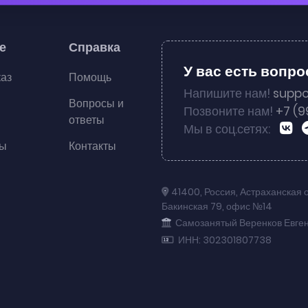
е
Справка
У вас есть вопр
каз
Помощь
Напишите нам!
suppo
Вопросы и
Позвоните нам!
+7 (9
ответы
Мы в соц.сетях:
ты
Контакты
41400
,
Россия
,
Астраханская 
Бакинская 79
,
офис №14
Самозанятый Веренков Евге
ИНН: 302301807738