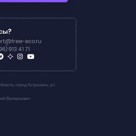
осы?
rt@free-eco.ru
96) 913 41 71
область
,
город Астрахань
,
ул.
ний Валерьевич