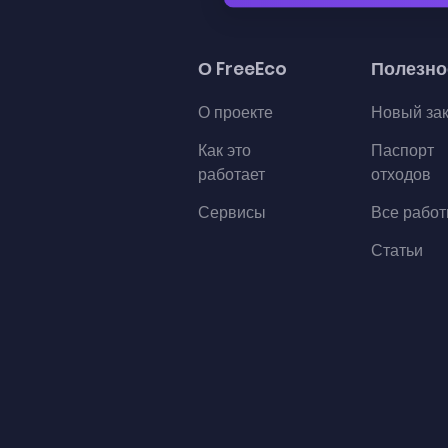
О FreeEco
Полезно
О проекте
Новый за
Как это
Паспорт
работает
отходов
Сервисы
Все рабо
Статьи