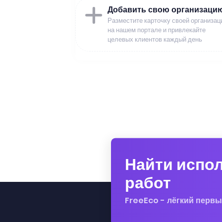
Добавить свою организаци
Разместите карточку своей организац
на нашем портале и привлекайте
целевых клиентов каждый день
Найти испо
работ
FreeEco - лёгкий первы