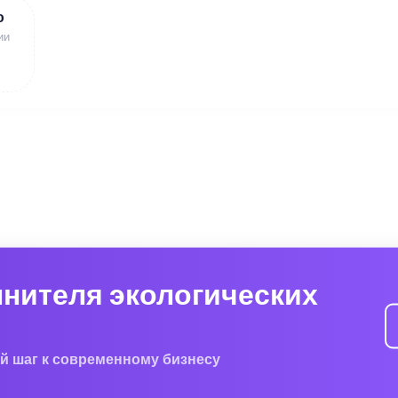
ю
ии
лнителя экологических
й шаг к современному бизнесу