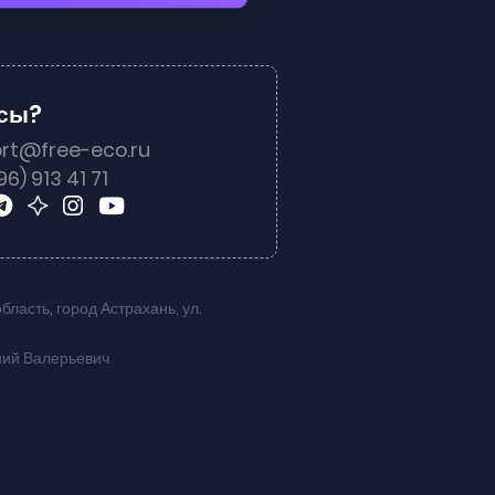
осы?
rt@free-eco.ru
96) 913 41 71
область
,
город Астрахань
,
ул.
ний Валерьевич