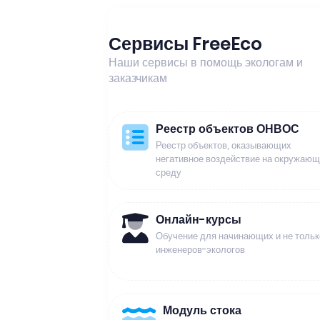
Сервисы FreeEco
Наши сервисы в помощь экологам и
заказчикам
Реестр объектов ОНВОС
Реестр объектов, оказывающих
негативное воздействие на окружаю
среду
Онлайн-курсы
Обучение для начинающих и не тольк
инженеров-экологов
Модуль стока