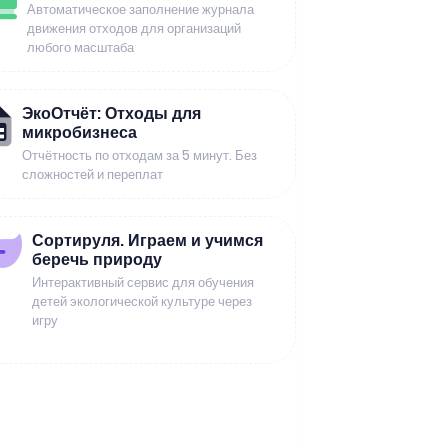
Автоматическое заполнение журнала
движения отходов для организаций
любого масштаба
ЭкоОтчёт: Отходы для
микробизнеса
Отчётность по отходам за 5 минут. Без
сложностей и переплат
Сортируля. Играем и учимся
беречь природу
Интерактивный сервис для обучения
детей экологической культуре через
игру