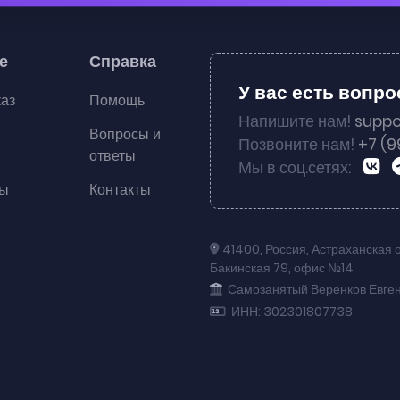
е
Справка
У вас есть вопр
каз
Помощь
Напишите нам!
suppo
Вопросы и
Позвоните нам!
+7 (9
ответы
Мы в соц.сетях:
ты
Контакты
41400
,
Россия
,
Астраханская 
Бакинская 79
,
офис №14
Самозанятый Веренков Евге
ИНН: 302301807738