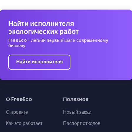
Найти исполнителя
экологических работ
FreeEco - лёгкий первый шаг к современному
бизнесу
Найти исполнителя
О FreeEco
Полезное
О проекте
Новый заказ
Как это работает
Паспорт отходов