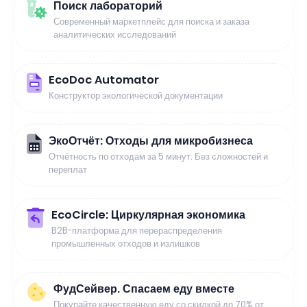
Поиск лабораторий
Современный маркетплейс для поиска и заказа
аналитических исследований
EcoDoc Automator
Конструктор экологической документации
ЭкоОтчёт: Отходы для микробизнеса
Отчётность по отходам за 5 минут. Без сложностей и
переплат
EcoCircle: Циркулярная экономика
B2B-платформа для перераспределения
промышленных отходов и излишков
ФудСейвер. Спасаем еду вместе
Покупайте качественную еду со скидкой до 70% от