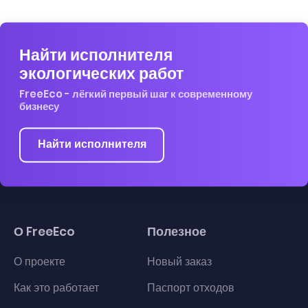
Найти исполнителя
экологических работ
FreeEco - лёгкий первый шаг к современному
бизнесу
Найти исполнителя
О FreeEco
Полезное
О проекте
Новый заказ
Как это работает
Паспорт отходов