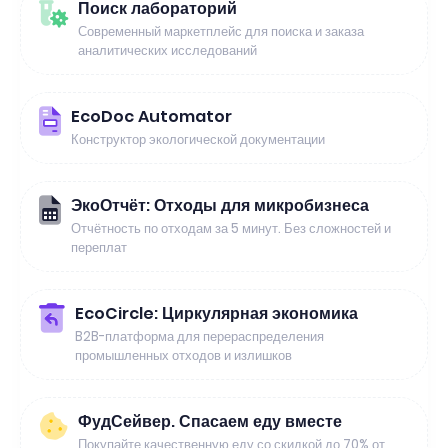
Поиск лабораторий
Современный маркетплейс для поиска и заказа
аналитических исследований
EcoDoc Automator
Конструктор экологической документации
ЭкоОтчёт: Отходы для микробизнеса
Отчётность по отходам за 5 минут. Без сложностей и
переплат
EcoCircle: Циркулярная экономика
B2B-платформа для перераспределения
промышленных отходов и излишков
ФудСейвер. Спасаем еду вместе
Покупайте качественную еду со скидкой до 70% от