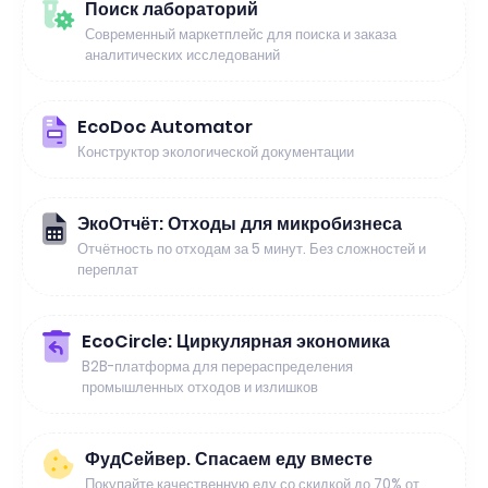
Поиск лабораторий
Современный маркетплейс для поиска и заказа
аналитических исследований
EcoDoc Automator
Конструктор экологической документации
ЭкоОтчёт: Отходы для микробизнеса
Отчётность по отходам за 5 минут. Без сложностей и
переплат
EcoCircle: Циркулярная экономика
B2B-платформа для перераспределения
промышленных отходов и излишков
ФудСейвер. Спасаем еду вместе
Покупайте качественную еду со скидкой до 70% от