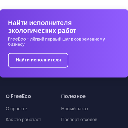
Найти исполнителя
экологических работ
FreeEco - лёгкий первый шаг к современному
бизнесу
Найти исполнителя
О FreeEco
Полезное
О проекте
Новый заказ
Как это работает
Паспорт отходов