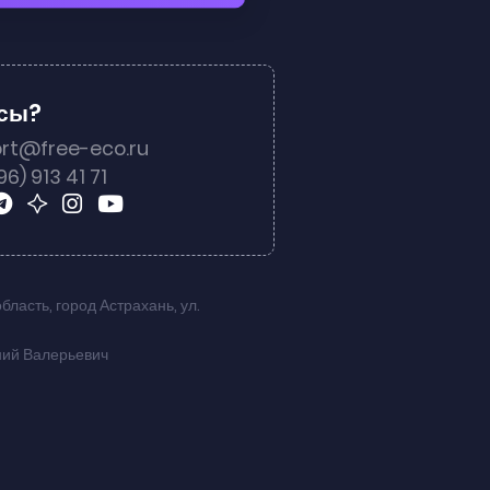
осы?
rt@free-eco.ru
96) 913 41 71
область
,
город Астрахань
,
ул.
ний Валерьевич