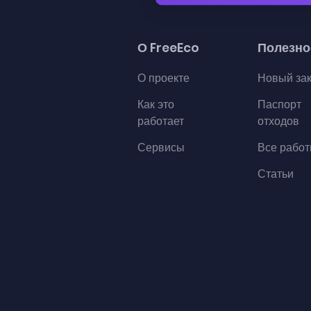
О FreeEco
Полезно
О проекте
Новый за
Как это
Паспорт
работает
отходов
Сервисы
Все рабо
Статьи