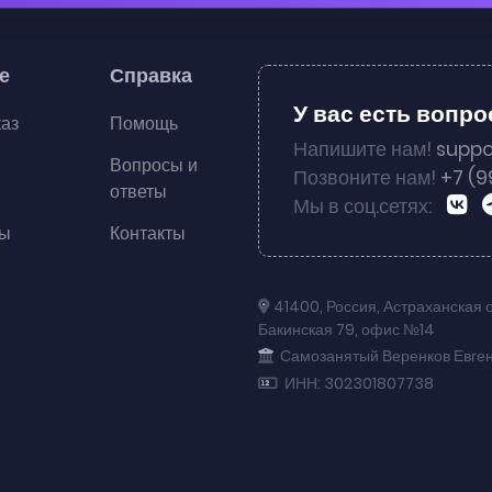
е
Справка
У вас есть вопр
каз
Помощь
Напишите нам!
suppo
Вопросы и
Позвоните нам!
+7 (9
ответы
Мы в соц.сетях:
ты
Контакты
41400
,
Россия
,
Астраханская 
Бакинская 79
,
офис №14
Самозанятый Веренков Евге
ИНН: 302301807738