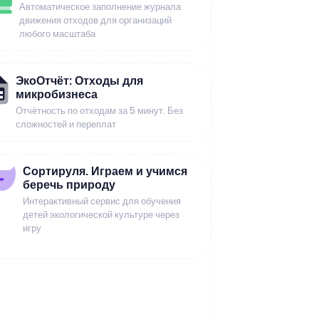
Автоматическое заполнение журнала
движения отходов для организаций
любого масштаба
ЭкоОтчёт: Отходы для
микробизнеса
Отчётность по отходам за 5 минут. Без
сложностей и переплат
Сортируля. Играем и учимся
беречь природу
Интерактивный сервис для обучения
детей экологической культуре через
игру