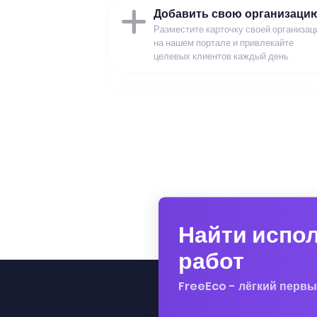
Добавить свою организаци
Разместите карточку своей организац
на нашем портале и привлекайте
целевых клиентов каждый день
Найти испо
работ
FreeEco - лёгкий первы