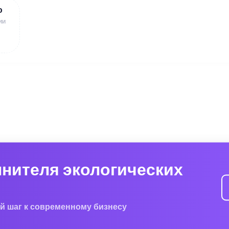
ю
ии
лнителя экологических
й шаг к современному бизнесу