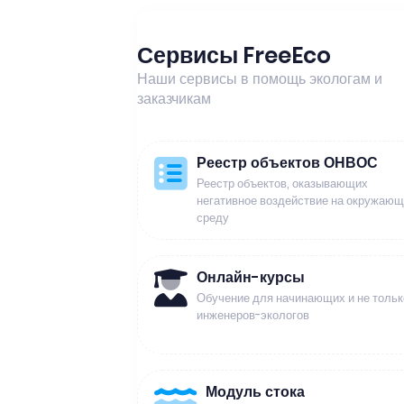
Сервисы FreeEco
Наши сервисы в помощь экологам и
заказчикам
Реестр объектов ОНВОС
Реестр объектов, оказывающих
негативное воздействие на окружаю
среду
Онлайн-курсы
Обучение для начинающих и не тольк
инженеров-экологов
Модуль стока